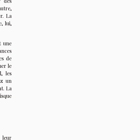
r des
utre,
r. La
, lui,
t une
ances
es de
er le
, les
ez un
nt. La
risque
 leur