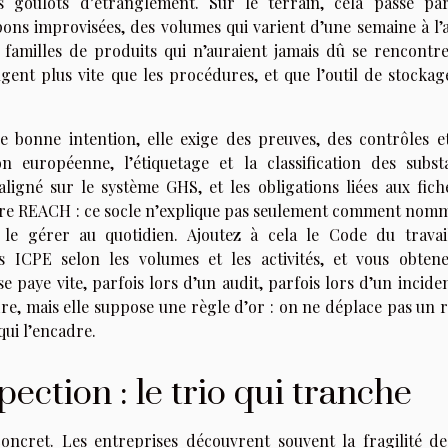
les goulots d’étranglement. Sur le terrain, cela passe pa
ons improvisées, des volumes qui varient d’une semaine à l’a
 familles de produits qui n’auraient jamais dû se rencontre
ugent plus vite que les procédures, et que l’outil de stockage
 bonne intention, elle exige des preuves, des contrôles e
 européenne, l’étiquetage et la classification des subst
igné sur le système GHS, et les obligations liées aux fich
adre REACH : ce socle n’explique pas seulement comment nomm
 le gérer au quotidien. Ajoutez à cela le Code du travail
es ICPE selon les volumes et les activités, et vous obten
 paye vite, parfois lors d’un audit, parfois lors d’un incide
adre, mais elle suppose une règle d’or : on ne déplace pas un 
qui l’encadre.
pection : le trio qui tranche
oncret. Les entreprises découvrent souvent la fragilité de