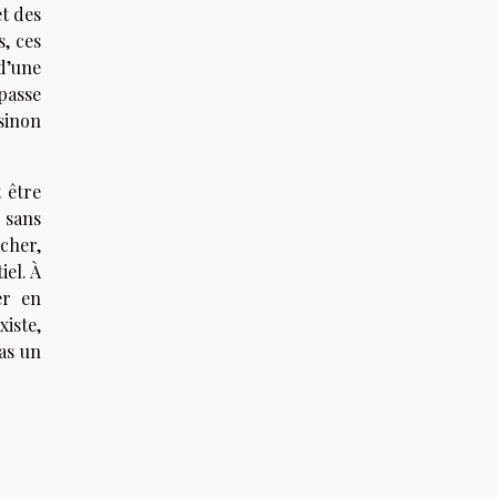
et des
s, ces
 d’une
 passe
sinon
 être
 sans
cher,
iel. À
er en
iste,
pas un