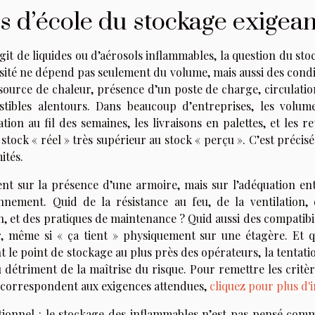
s d’école du stockage exigean
agit de liquides ou d’aérosols inflammables, la question du st
ité ne dépend pas seulement du volume, mais aussi des condi
 source de chaleur, présence d’un poste de charge, circulatio
stibles alentours. Dans beaucoup d’entreprises, les volum
on au fil des semaines, les livraisons en palettes, et les re
tock « réel » très supérieur au stock « perçu ». C’est précis
ités.
ent sur la présence d’une armoire, mais sur l’adéquation ent
onnement. Quid de la résistance au feu, de la ventilation, 
n, et des pratiques de maintenance ? Quid aussi des compatibil
r, même si « ça tient » physiquement sur une étagère. Et 
nt le point de stockage au plus près des opérateurs, la tentati
 au détriment de la maîtrise du risque. Pour remettre les critè
sés correspondent aux exigences attendues,
cliquez pour plus d'
ionnel : le stockage des inflammables n’est pas pensé com