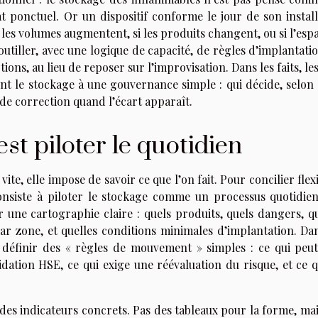
t ponctuel. Or un dispositif conforme le jour de son install
i les volumes augmentent, si les produits changent, ou si l’esp
s’outiller, avec une logique de capacité, de règles d’implantati
ons, au lieu de reposer sur l’improvisation. Dans les faits, les
ient le stockage à une gouvernance simple : qui décide, selon
n de correction quand l’écart apparaît.
est piloter le quotidien
te, elle impose de savoir ce que l’on fait. Pour concilier flexi
consiste à piloter le stockage comme un processus quotidien
ne cartographie claire : quels produits, quels dangers, qu
r zone, et quelles conditions minimales d’implantation. Dan
 de définir des « règles de mouvement » simples : ce qui peut
idation HSE, ce qui exige une réévaluation du risque, et ce q
r des indicateurs concrets. Pas des tableaux pour la forme, ma