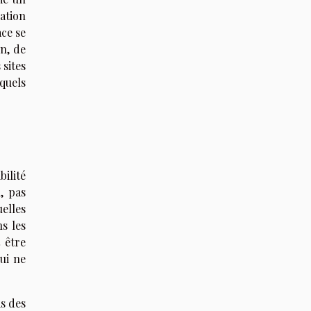
ation
ace se
on, de
 sites
 quels
bilité
, pas
elles
s les
 être
ui ne
is des