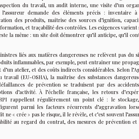
ection du travail, un audit interne, une visite d’un orga
l’assureur demande des éléments précis : inventaire à 
ration des produits, maîtrise des sources d’ignition, capaci
formation, et traçabilité des contrôles. Les exigences varient
reste la même : un site doit démontrer qu’il anticipe, qu’il con
 sinistres liés aux matières dangereuses ne relèvent pas du s
roduits inflammables, par exemple, peut entraîner une propag
 d’un atelier, et des coûts indirects considérables. Selon l’
u travail (EU-OSHA), la maîtrise des substances dangereus
éfaillances de prévention se traduisent par des accidents
ions d’activité. À l’échelle française, les retours d’expér
ARPI rappellent régulièrement un point clé : le stockage
figurent parmi les facteurs récurrents d’aggravation lors
 ne « crée » pas le risque, il le révèle, et c’est souvent l’ass
tabilité au regard du contrat, des mesures de prévention et 