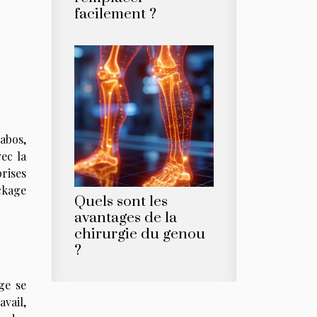
facilement ?
labos,
vec la
rises
ckage
Quels sont les
avantages de la
chirurgie du genou
?
ge se
vail,