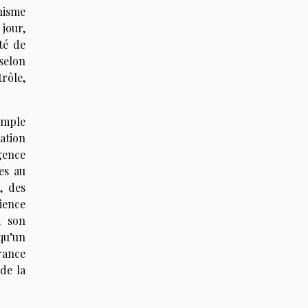
nisme
jour,
té de
 selon
trôle,
imple
ation
Agence
es au
, des
ience
, son
qu’un
urance
de la