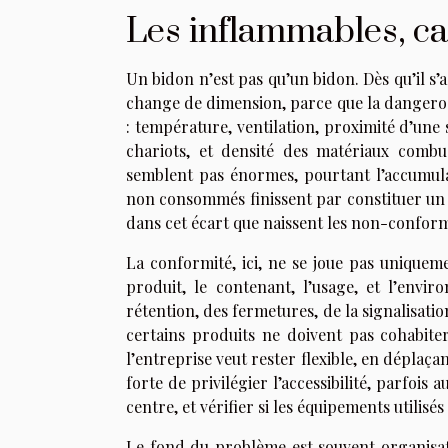
Les inflammables, ca
Un bidon n’est pas qu’un bidon. Dès qu’il s’
change de dimension, parce que la dangeros
: température, ventilation, proximité d’une
chariots, et densité des matériaux combu
semblent pas énormes, pourtant l’accumulati
non consommés finissent par constituer un s
dans cet écart que naissent les non-conform
La conformité, ici, ne se joue pas uniquem
produit, le contenant, l’usage, et l’envir
rétention, des fermetures, de la signalisatio
certains produits ne doivent pas cohabite
l’entreprise veut rester flexible, en déplaça
forte de privilégier l’accessibilité, parfois
centre, et vérifier si les équipements utili
Le fond du problème est souvent organisat