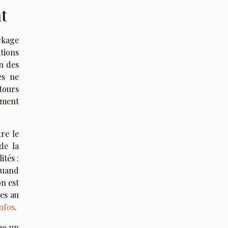
t
ockage
tions
n des
es ne
tours
ément
re le
de la
ités :
quand
on est
res au
infos
.
me un