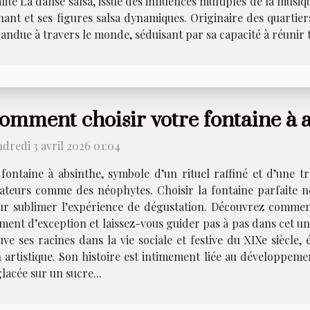
alité La danse salsa, issue des influences multiples de la mus
ant et ses figures salsa dynamiques. Originaire des quartie
pandue à travers le monde, séduisant par sa capacité à réunir 
omment choisir votre fontaine à a
dredi 3 avril 2026 01:04
fontaine à absinthe, symbole d’un rituel raffiné et d’une tra
ateurs comme des néophytes. Choisir la fontaine parfaite n
ur sublimer l’expérience de dégustation. Découvrez comment
nt d’exception et laissez-vous guider pas à pas dans cet un
ve ses racines dans la vie sociale et festive du XIXe siècle,
n artistique. Son histoire est intimement liée au développeme
glacée sur un sucre...