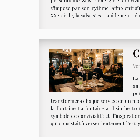
personnalité. Salsa : énergie et convivi
s’impose par son rythme latino entraîn
XXe siècle, la salsa s’est rapidement ré
C
Ven
La 
am
po
transformera chaque service en un mome
la fontaine La fontaine à absinthe trou
symbole de convivialité et d’inspiratio
qui consistait à verser lentement l’eau 