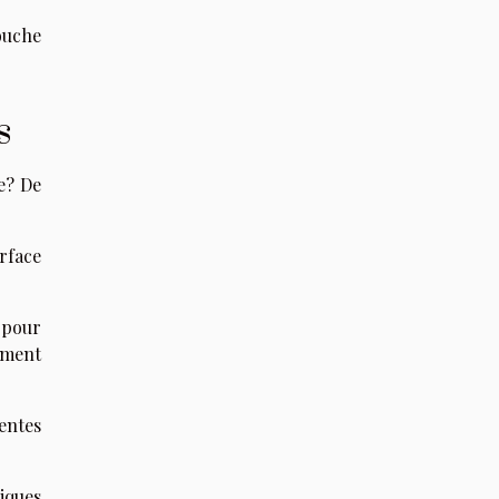
ouche
s
e? De
rface
, pour
ement
entes
tiques