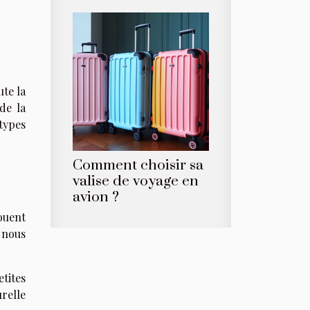
ute la
de la
types
Comment choisir sa
valise de voyage en
avion ?
jouent
 nous
etites
relle