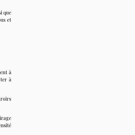
si que
ous et
nent à
pter à
iroirs
airage
nsité